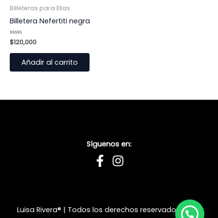
Billeteras para Ellas
Billetera Nefertiti negra
Valorado
$
120,000
con
0
de
Añadir al carrito
5
Síguenos en:
Luisa Rivera® | Todos los derechos reservados | Sitio