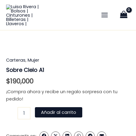
cantidad
Ir
Main
al
Menu
contenido
Sobre
Cielo
A1
cantidad
Carteras
,
Mujer
Sobre Cielo A1
$
190,000
¡Compra ahora y recibe un regalo sorpresa con tu
pedido!
Añadir al carrito
Compartir en: