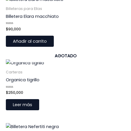
Billeteras para Ellas
Billetera Elara macchiato
Valorado
$
90,000
con
0
de
Añadir al carrito
5
AGOTADO
Carteras
Organica tigrillo
Valorado
$
250,000
con
0
de
Leer más
5